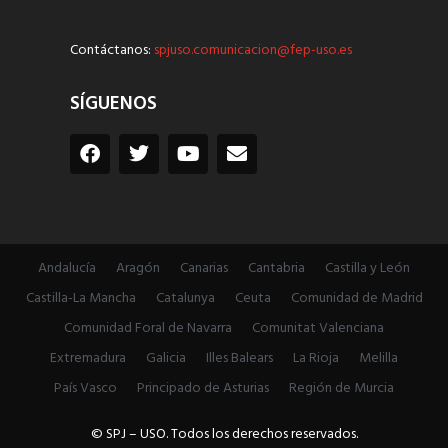
Contáctanos:
spjuso.comunicacion@fep-uso.es
SÍGUENOS
Andalucía
Aragón
Canarias
Cantabria
Castilla y León
Castilla-La Mancha
Catalunya
Ceuta
Comunidad de Madrid
Comunidad Foral de Navarra
Comunitat Valenciana
Extremadura
Galicia
Illes Balears
La Rioja
Melilla
País Vasco
Principado de Asturias
Región de Murcia
© SPJ – USO. Todos los derechos reservados.