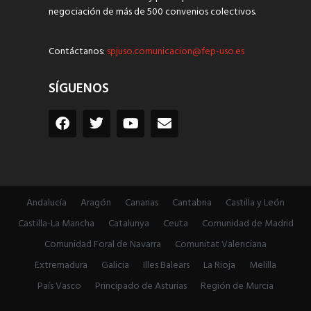
negociación de más de 500 convenios colectivos.
Contáctanos:
spjuso.comunicacion@fep-uso.es
SÍGUENOS
Andalucía
Aragón
Canarias
Cantabria
Castilla y León
Castilla-La Mancha
Catalunya
Ceuta
Comunidad de Madrid
Comunidad Foral de Navarra
Comunitat Valenciana
Extremadura
Galicia
Illes Balears
La Rioja
Melilla
País Vasco
Principado de Asturias
Región de Murcia