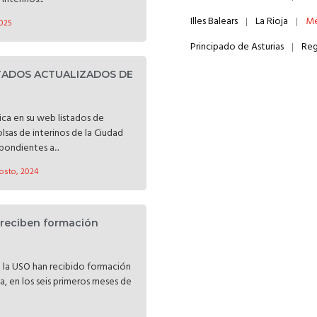
Illes Balears
La Rioja
Me
025
Principado de Asturias
Reg
STADOS ACTUALIZADOS DE
lica en su web listados de
olsas de interinos de la Ciudad
ondientes a...
osto, 2024
 reciben formación
e la USO han recibido formación
ea, en los seis primeros meses de