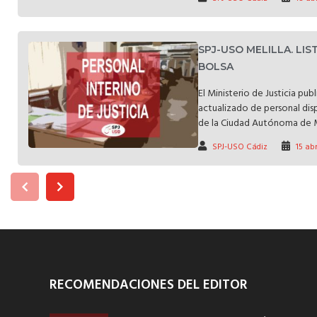
SPJ-USO MELILLA. LI
BOLSA
El Ministerio de Justicia pub
actualizado de personal disp
de la Ciudad Autónoma de Me
SPJ-USO Cádiz
15 abr
RECOMENDACIONES DEL EDITOR