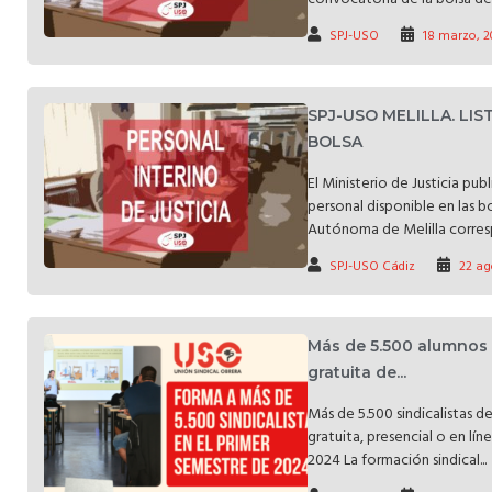
SPJ-USO
18 marzo, 2
SPJ-USO MELILLA. LI
BOLSA
El Ministerio de Justicia pub
personal disponible en las b
Autónoma de Melilla corresp
SPJ-USO Cádiz
22 ag
Más de 5.500 alumnos
gratuita de...
Más de 5.500 sindicalistas d
gratuita, presencial o en lín
2024 La formación sindical...