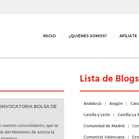
INICIO
¿QUIÉNES SOMOS?
AFÍLIATE
Lista de Blog
Andalucía
Aragón
Cana
CONVOCATORIA BOLSA DE
Castilla y León
Castilla-La
 vuestro conocimiento, que se
Comunidad de Madrid
Com
 del Ministerio de Justicia la
Comunitat Valenciana
Ext
nterinos...