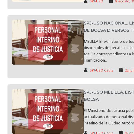
SPJ-USO
8 agosto, 2
SPJ-USO NACIONAL. 
DE BOLSA DIVERSOS T
MELILLA El Ministerio de Jus
disponibles de personal int
Melilla correspondientes a 
Tramitación...
SPJ-USO Cádiz
22 jul
SPJ-USO MELILLA. LI
BOLSA
El Ministerio de Justicia pub
actualizado de personal disp
interino de la Ciudad Autóno
SPJ-USO Cádiz
18 abr