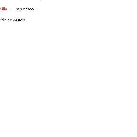
lilla
País Vasco
ión de Murcia