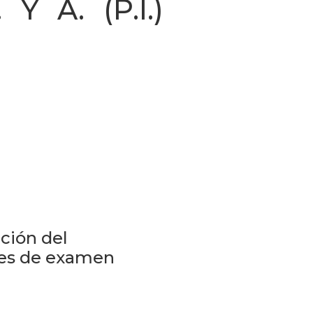
 A. (P.I.)
ación del
edes de examen