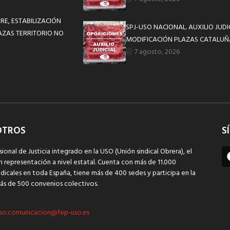
RE, ESTABILIZACIÓN
SPJ-USO NACIONAL. AUXILIO JUD
LAZAS TERRITORIO NO
MODIFICACIÓN PLAZAS CATALUÑ
7 agosto, 2026
OTROS
S
sional de Justicia integrado en la USO (Unión sindical Obrera), el
n representación a nivel estatal. Cuenta con más de 11.000
dicales en toda España, tiene más de 400 sedes y participa en la
ás de 500 convenios colectivos.
so.comunicacion@fep-uso.es