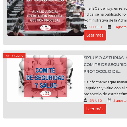
En el BOE de hoy, en rela
indica, se ha publicado l
Administrativa de la Admin
SPJ-USO
6 agosto
Leer más
ASTURIAS
SPJ-USO ASTURIAS.
COMITE DE SEGURID
PROTOCOLO DE...
Os informamos que mañan
Seguridad y Salud con el 
protocolo de estrés térmic
SPJ-USO
5 agosto
Leer más