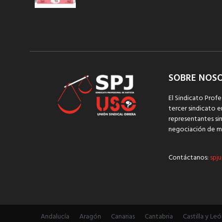
SOBRE NOS
El Sindicato Profe
tercer sindicato e
representantes sin
negociación de m
Contáctanos:
spju
Andalucía
Aragón
Canarias
Cantabria
Castilla y Leó