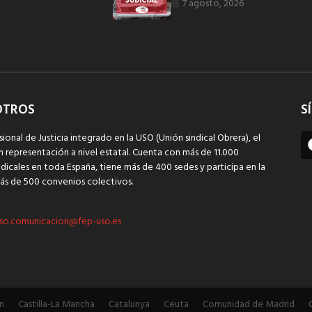
7 agosto, 2026
OTROS
S
sional de Justicia integrado en la USO (Unión sindical Obrera), el
n representación a nivel estatal. Cuenta con más de 11.000
dicales en toda España, tiene más de 400 sedes y participa en la
ás de 500 convenios colectivos.
so.comunicacion@fep-uso.es
n
Castilla-La Mancha
Catalunya
Ceuta
Comunidad de Madrid