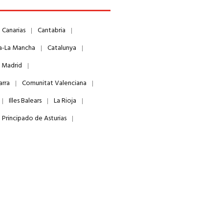
Canarias
Cantabria
la-La Mancha
Catalunya
 Madrid
arra
Comunitat Valenciana
Illes Balears
La Rioja
Principado de Asturias