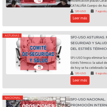
modificación plazas C
CATALUÑA Cuerpo de Auxili
SPJ-USO
7 agosto
Leer más
ASTURIAS
SPJ-USO ASTURIAS.
SEGURIDAD Y SALU
DEL ESTRÉS TÉRMIC
SPJ-USO logra eliminar l
Estrés Térmico: la salud d
de hoy se ha celebrado la 
SPJ-USO
6 agosto
Leer más
NACIONAL
SPJ-USO NACIONAL.
PROMOCIÓN INTERNA