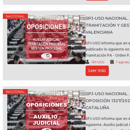
NACIONAL
SPJ-USO NACIONAL
TRAMITACIÓN Y GES
VALENCIANA
SPJ-USO informa que en e
publicado lo siguiente en 
Tramitación PA - Orden PJ
SPJ-USO
7 agosto
Leer más
NACIONAL
SPJ-USO NACIONAL.
OPOSICIÓN 1327/20
CATALUÑA
SPJ-USO informa que en e
siguiente: Auxilio judicia