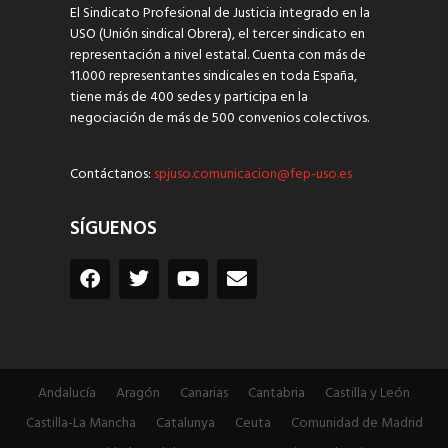
El Sindicato Profesional de Justicia integrado en la
USO (Unión sindical Obrera), el tercer sindicato en
representación a nivel estatal. Cuenta con más de
11.000 representantes sindicales en toda España,
tiene más de 400 sedes y participa en la
negociación de más de 500 convenios colectivos.
Contáctanos:
spjuso.comunicacion@fep-uso.es
SÍGUENOS
Andalucía
Aragón
Canarias
Cantabria
Castilla y León
Castilla-La Mancha
Catalunya
Ceuta
Comunidad de Madrid