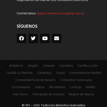
negociación de más de 500 convenios colectivos.
Contáctanos:
spjuso.comunicacion@fep-uso.es
SÍGUENOS
Andalucía
Aragón
Canarias
Cantabria
Castilla y León
Castilla-La Mancha
Catalunya
Ceuta
Comunidad de Madrid
Comunidad Foral de Navarra
Comunitat Valenciana
Extremadura
Galicia
Illes Balears
La Rioja
Melilla
País Vasco
Principado de Asturias
Región de Murcia
© SPJ – USO. Todos los derechos reservados.