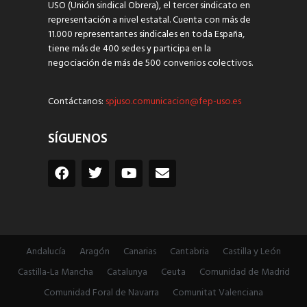
USO (Unión sindical Obrera), el tercer sindicato en
representación a nivel estatal. Cuenta con más de
11.000 representantes sindicales en toda España,
tiene más de 400 sedes y participa en la
negociación de más de 500 convenios colectivos.
Contáctanos:
spjuso.comunicacion@fep-uso.es
SÍGUENOS
Andalucía
Aragón
Canarias
Cantabria
Castilla y León
Castilla-La Mancha
Catalunya
Ceuta
Comunidad de Madrid
Comunidad Foral de Navarra
Comunitat Valenciana