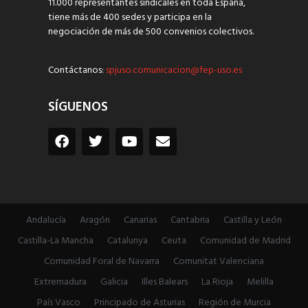
11.000 representantes sindicales en toda España,
tiene más de 400 sedes y participa en la
negociación de más de 500 convenios colectivos.
Contáctanos:
spjuso.comunicacion@fep-uso.es
SÍGUENOS
Andalucía
Aragón
Canarias
Cantabria
Castilla y León
Castilla-La Mancha
Catalunya
Ceuta
Comunidad de Madrid
Comunidad Foral de Navarra
Comunitat Valenciana
Extremadura
Galicia
Illes Balears
La Rioja
Melilla
País Vasco
Principado de Asturias
Región de Murcia