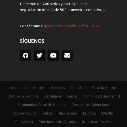
tiene más de 400 sedes y participa en la
negociación de más de 500 convenios colectivos.
Contáctanos:
spjuso.comunicacion@fep-uso.es
SÍGUENOS
Andalucía
Aragón
Canarias
Cantabria
Castilla y León
Castilla-La Mancha
Catalunya
Ceuta
Comunidad de Madrid
Comunidad Foral de Navarra
Comunitat Valenciana
Extremadura
Galicia
Illes Balears
La Rioja
Melilla
País Vasco
Principado de Asturias
Región de Murcia