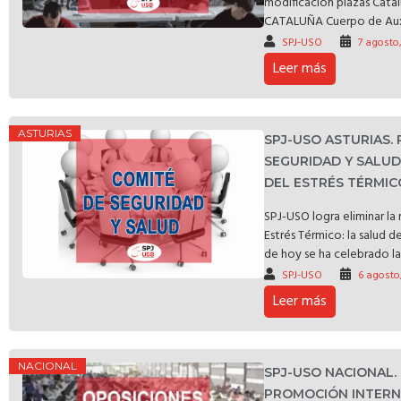
modificación plazas C
CATALUÑA Cuerpo de Auxili
SPJ-USO
7 agosto
Leer más
ASTURIAS
SPJ-USO ASTURIAS.
SEGURIDAD Y SALU
DEL ESTRÉS TÉRMIC
SPJ-USO logra eliminar l
Estrés Térmico: la salud d
de hoy se ha celebrado la 
SPJ-USO
6 agosto
Leer más
NACIONAL
SPJ-USO NACIONAL.
PROMOCIÓN INTERNA