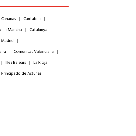
Canarias
Cantabria
la-La Mancha
Catalunya
 Madrid
arra
Comunitat Valenciana
Illes Balears
La Rioja
Principado de Asturias