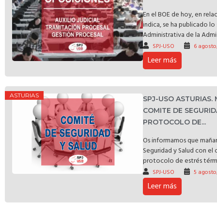
En el BOE de hoy, en rela
indica, se ha publicado l
Administrativa de la Admin
SPJ-USO
6 agosto
Leer más
ASTURIAS
SPJ-USO ASTURIAS.
COMITE DE SEGURID
PROTOCOLO DE...
Os informamos que mañan
Seguridad y Salud con el 
protocolo de estrés térmic
SPJ-USO
5 agosto
Leer más