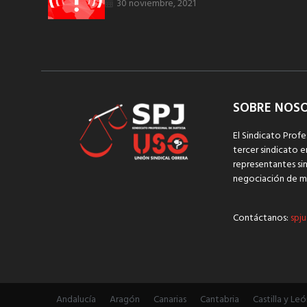
30 noviembre, 2021
SOBRE NOS
El Sindicato Profe
tercer sindicato e
representantes sin
negociación de m
Contáctanos:
spju
Andalucía
Aragón
Canarias
Cantabria
Castilla y Leó