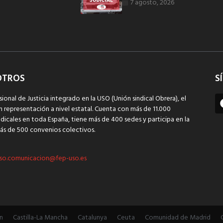
7 agosto, 2026
OTROS
S
sional de Justicia integrado en la USO (Unión sindical Obrera), el
n representación a nivel estatal. Cuenta con más de 11.000
dicales en toda España, tiene más de 400 sedes y participa en la
ás de 500 convenios colectivos.
so.comunicacion@fep-uso.es
n
Castilla-La Mancha
Catalunya
Ceuta
Comunidad de Madrid