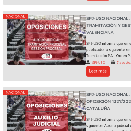
NACIONAL
SPJ-USO NACIONAL
TRAMITACIÓN Y GES
VALENCIANA
SPJ-USO informa que en e
publicado lo siguiente en 
Tramitación PA - Orden PJ
SPJ-USO
7 agosto
Leer más
NACIONAL
SPJ-USO NACIONAL.
OPOSICIÓN 1327/20
CATALUÑA
SPJ-USO informa que en e
siguiente: Auxilio judicia