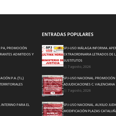
ENTRADAS POPULARES
N PA, PROMOCIÓN
SPJ-USO MÁLAGA INFORMA. APE
PIRANTES ADMITIDOS Y
EXTRAORDINARIA LETRADOS DE L
SUSTITUTOS
7 agosto, 2026
IÓN P.A. (T.L.)
SPJ-USO NACIONAL. PROMOCIÓN 
TERRITORIALES
ADJUDICACIONES C. VALENCIANA
7 agosto, 2026
INTERINO PARA EL
SPJ-USO NACIONAL. AUXILIO JUD
MODIFICACIÓN PLAZAS CATALUÑ