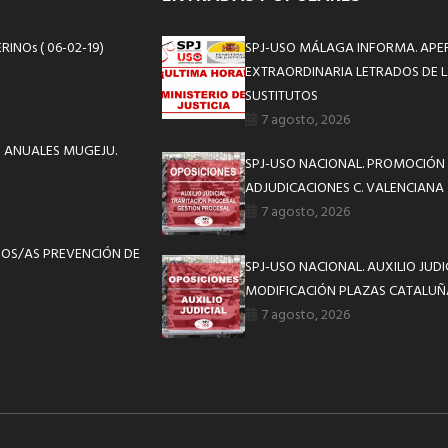
INOs ( 06-02-19)
SPJ-USO MÁLAGA INFORMA. APE
EXTRAORDINARIA LETRADOS DE L
SUSTITUTOS
7 agosto, 2026
AS ANUALES MUGEJU.
SPJ-USO NACIONAL. PROMOCIÓN 
ADJUDICACIONES C. VALENCIANA
7 agosto, 2026
OS/AS PREVENCIÓN DE
SPJ-USO NACIONAL. AUXILIO JUD
MODIFICACIÓN PLAZAS CATALUÑ
7 agosto, 2026