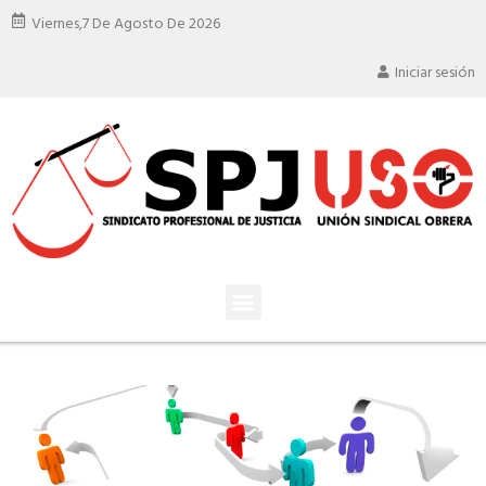
Viernes,
7 De Agosto De 2026
Iniciar sesión