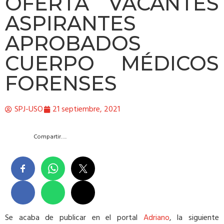
OFERTA VACANTES
ASPIRANTES
APROBADOS
CUERPO MÉDICOS
FORENSES
SPJ-USO
21 septiembre, 2021
Compartir….
Se acaba de publicar en el portal
Adriano
, la siguiente