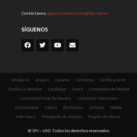
Contáctanos:
spjuso.comunicacion@fep-uso.es
SÍGUENOS
Andalucía
Aragón
Canarias
Cantabria
Castilla y León
Castilla-La Mancha
Catalunya
Ceuta
Comunidad de Madrid
Comunidad Foral de Navarra
Comunitat Valenciana
Extremadura
Galicia
Illes Balears
La Rioja
Melilla
País Vasco
Principado de Asturias
Región de Murcia
© SPJ – USO. Todos los derechos reservados.