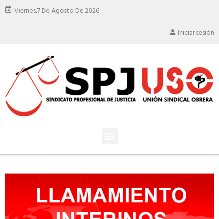
Viernes,
7 De Agosto De 2026
Iniciar sesión