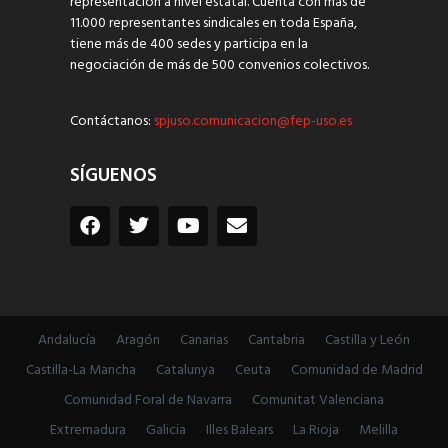
representación a nivel estatal. Cuenta con más de
11.000 representantes sindicales en toda España,
tiene más de 400 sedes y participa en la
negociación de más de 500 convenios colectivos.
Contáctanos:
spjuso.comunicacion@fep-uso.es
SÍGUENOS
Andalucía
Aragón
Canarias
Cantabria
Castilla y León
Castilla-La Mancha
Catalunya
Ceuta
Comunidad de Madrid
Comunidad Foral de Navarra
Comunitat Valenciana
Extremadura
Galicia
Illes Balears
La Rioja
Melilla