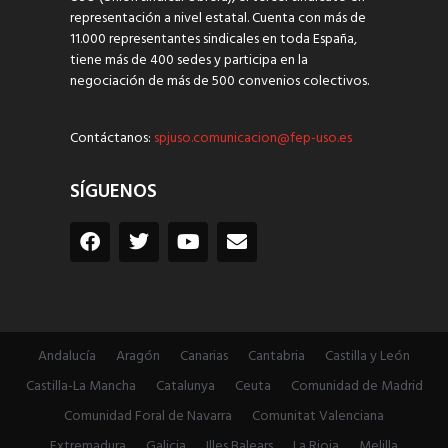
representación a nivel estatal. Cuenta con más de
11.000 representantes sindicales en toda España,
tiene más de 400 sedes y participa en la
negociación de más de 500 convenios colectivos.
Contáctanos:
spjuso.comunicacion@fep-uso.es
SÍGUENOS
Andalucía
Aragón
Canarias
Cantabria
Castilla y León
Castilla-La Mancha
Catalunya
Ceuta
Comunidad de Madrid
Comunidad Foral de Navarra
Comunitat Valenciana
Extremadura
Galicia
Illes Balears
La Rioja
Melilla