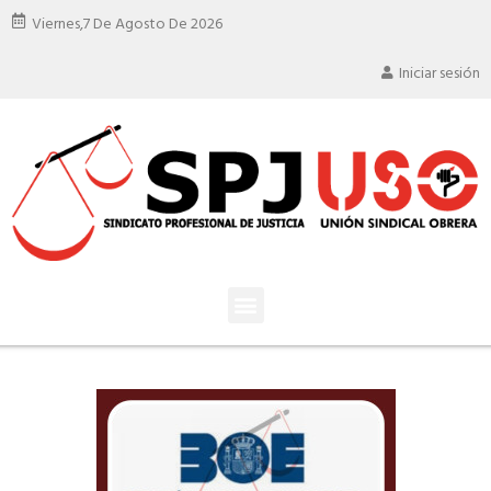
Viernes,
7 De Agosto De 2026
Iniciar sesión