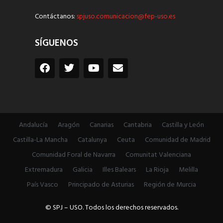
Contáctanos:
spjuso.comunicacion@fep-uso.es
SÍGUENOS
Andalucía
Aragón
Canarias
Cantabria
Castilla y León
Castilla-La Mancha
Catalunya
Ceuta
Comunidad de Madrid
Comunidad Foral de Navarra
Comunitat Valenciana
Extremadura
Galicia
Illes Balears
La Rioja
Melilla
País Vasco
Principado de Asturias
Región de Murcia
© SPJ – USO. Todos los derechos reservados.