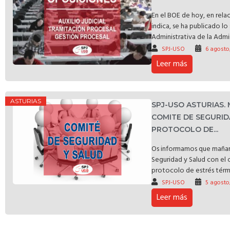
En el BOE de hoy, en rela
indica, se ha publicado l
Administrativa de la Admin
SPJ-USO
6 agosto
Leer más
ASTURIAS
SPJ-USO ASTURIAS.
COMITE DE SEGURID
PROTOCOLO DE...
Os informamos que mañan
Seguridad y Salud con el 
protocolo de estrés térmic
SPJ-USO
5 agosto
Leer más