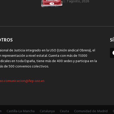
7 agosto, 2026
OTROS
S
sional de Justicia integrado en la USO (Unión sindical Obrera), el
n representación a nivel estatal. Cuenta con más de 11.000
dicales en toda España, tiene más de 400 sedes y participa en la
ás de 500 convenios colectivos.
so.comunicacion@fep-uso.es
n
Castilla-La Mancha
Catalunya
Ceuta
Comunidad de Madrid