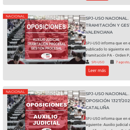
NACIONAL
SPJ-USO NACIONAL
TRAMITACIÓN Y GES
VALENCIANA
SPJ-USO informa que en e
publicado lo siguiente en 
Tramitación PA - Orden PJ
SPJ-USO
7 agosto
Leer más
NACIONAL
SPJ-USO NACIONAL.
OPOSICIÓN 1327/20
CATALUÑA
SPJ-USO informa que en e
siguiente: Auxilio judicia