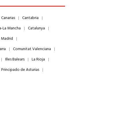
Canarias
Cantabria
la-La Mancha
Catalunya
 Madrid
arra
Comunitat Valenciana
Illes Balears
La Rioja
Principado de Asturias