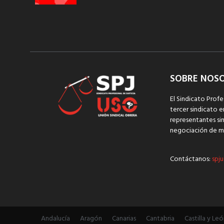
SOBRE NOS
El Sindicato Profe
tercer sindicato e
representantes sin
negociación de m
Contáctanos:
spju
Andalucía
Aragón
Canarias
Cantabria
Castilla y Leó