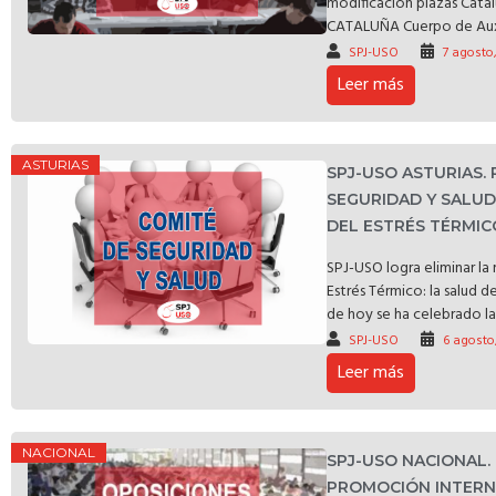
modificación plazas C
CATALUÑA Cuerpo de Auxili
SPJ-USO
7 agosto
Leer más
ASTURIAS
SPJ-USO ASTURIAS.
SEGURIDAD Y SALU
DEL ESTRÉS TÉRMIC
SPJ-USO logra eliminar l
Estrés Térmico: la salud d
de hoy se ha celebrado la 
SPJ-USO
6 agosto
Leer más
NACIONAL
SPJ-USO NACIONAL.
PROMOCIÓN INTERNA