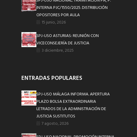
SPJ-USO NACIONAL. TRAMITACIÓN PA, P.
INTERNA PJC/1550/2025. DISTRIBUCIÓN
OPOSITORES POR AULA
15 junio, 2026
SPJ-USO ASTURIAS: REUNIÓN CON
VICECONSEJERÍA DE JUSTICIA
3 diciembre, 2025
ENTRADAS POPULARES
SPJ-USO MÁLAGA INFORMA. APERTURA
PLAZO BOLSA EXTRAORDINARIA
LETRADOS DE LA ADMINISTRACIÓN DE
JUSTICIA SUSTITUTOS
7 agosto, 2026