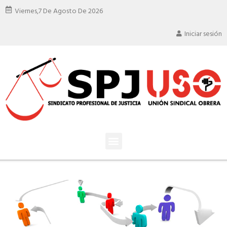
Viernes,
7 De Agosto De 2026
Iniciar sesión