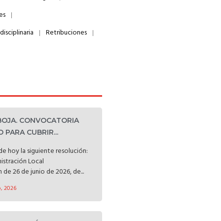
es
isciplinaria
Retribuciones
 BOJA. CONVOCATORIA
 PARA CUBRIR...
e hoy la siguiente resolución:
nistración Local
 de 26 de junio de 2026, de...
o, 2026