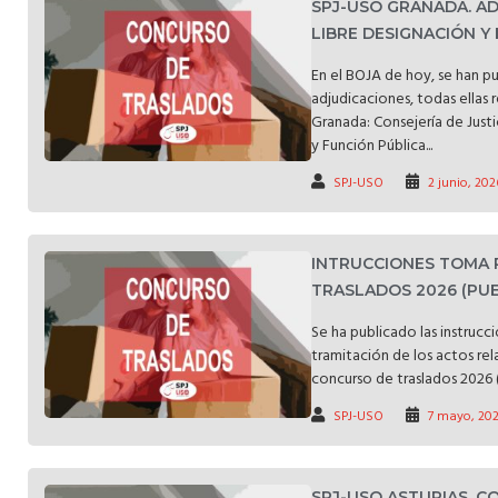
SPJ-USO GRANADA. A
LIBRE DESIGNACIÓN Y 
En el BOJA de hoy, se han pu
adjudicaciones, todas ellas r
Granada: Consejería de Justi
y Función Pública...
SPJ-USO
2 junio, 202
INTRUCCIONES TOMA 
TRASLADOS 2026 (PUEB
Se ha publicado las instrucc
tramitación de los actos rel
concurso de traslados 2026 (
SPJ-USO
7 mayo, 20
SPJ-USO ASTURIAS. 