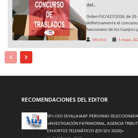
del...
Orden PJC/427/2026, de 20 de
definitivamente el concurso
funcionario de los Cuerpos y 
SPJ-USO
5 mayo, 20
RECOMENDACIONES DEL EDITOR
SPJ-USO SEVILLA.IAAP. PERSONAS SELECCIONAD
«INVESTIGACIÓN PATRIMONIAL, AGENCIA TRIBU
EXHORTOS TELEMÁTICOS (EDI SEV 2020)»