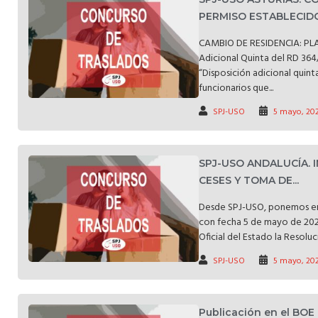
PERMISO ESTABLECIDO 
CAMBIO DE RESIDENCIA: PLA
Adicional Quinta del RD 364
“Disposición adicional quint
funcionarios que...
SPJ-USO
5 mayo, 20
SPJ-USO ANDALUCÍA. 
CESES Y TOMA DE...
Desde SPJ-USO, ponemos e
con fecha 5 de mayo de 2026
Oficial del Estado la Resoluci
SPJ-USO
5 mayo, 20
Publicación en el BOE 