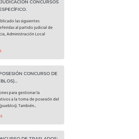
DJUDICACIÓN CONCURSOS
ESPECÍFICO.
blicado las siguientes
eferidas al partido judicial de
cia, Administración Local
6
POSESIÓN CONCURSO DE
LOS)...
iones para gestionar la
ativos a la toma de posesión del
pueblos). También...
26
CONCURSO DE TRASLADOS: