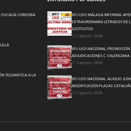
T. FISCALÍA CORDOBA
SPJ-USO MÁLAGA INFORMA. APE
EXTRAORDINARIA LETRADOS DE L
SUSTITUTOS
7 agosto, 2026
LILLA
SPJ-USO NACIONAL. PROMOCIÓN 
ADJUDICACIONES C. VALENCIANA
7 agosto, 2026
IÓN TELEMÁTICA A LA
SPJ-USO NACIONAL. AUXILIO JUD
MODIFICACIÓN PLAZAS CATALUÑ
7 agosto, 2026