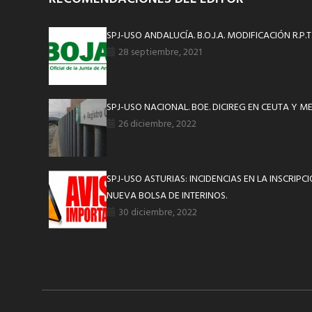
SPJ-USO ANDALUCÍA. B.O.J.A. MODIFICACIÓN R.P.
28 septiembre, 2021
SPJ-USO NACIONAL. BOE. DICIREG EN CEUTA Y ME
26 diciembre, 2022
SPJ-USO ASTURIAS: INCIDENCIAS EN LA INSCRIPC
NUEVA BOLSA DE INTERINOS.
30 diciembre, 2022