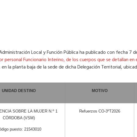
, Administración Local y Función Pública ha publicado con fecha 7 d
ersonal Funcionario Interino, de los cuerpos que se detallan en e
,
en la planta baja de la sede de dicha Delegación Territorial, ubicad
UNIDAD DESTINO
MOTIVO
ENCIA SOBRE LA MUJER N.º 1
Refuerzos CO-3ºT2026
CÓRDOBA (VSM)
ódigo puesto: 21543010