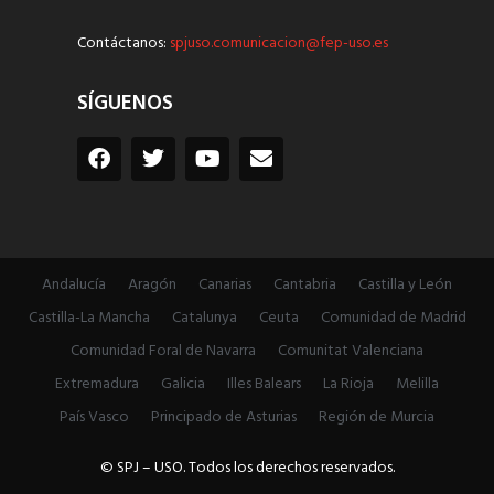
Contáctanos:
spjuso.comunicacion@fep-uso.es
SÍGUENOS
Andalucía
Aragón
Canarias
Cantabria
Castilla y León
Castilla-La Mancha
Catalunya
Ceuta
Comunidad de Madrid
Comunidad Foral de Navarra
Comunitat Valenciana
Extremadura
Galicia
Illes Balears
La Rioja
Melilla
País Vasco
Principado de Asturias
Región de Murcia
© SPJ – USO. Todos los derechos reservados.