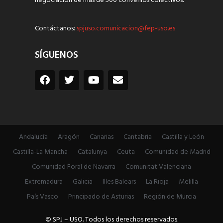
negociación de más de 500 convenios colectivos.
Contáctanos:
spjuso.comunicacion@fep-uso.es
SÍGUENOS
Andalucía
Aragón
Canarias
Cantabria
Castilla y León
Castilla-La Mancha
Catalunya
Ceuta
Comunidad de Madrid
Comunidad Foral de Navarra
Comunitat Valenciana
Extremadura
Galicia
Illes Balears
La Rioja
Melilla
País Vasco
Principado de Asturias
Región de Murcia
© SPJ – USO. Todos los derechos reservados.