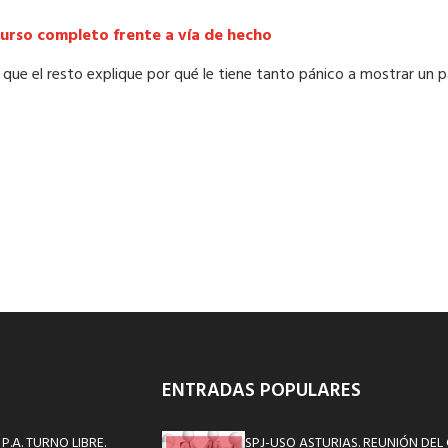
urso completo frente a vía de hecho
ue el resto explique por qué le tiene tanto pánico a mostrar un p
ENTRADAS POPULARES
.A. TURNO LIBRE.
SPJ-USO ASTURIAS. REUNIÓN DEL