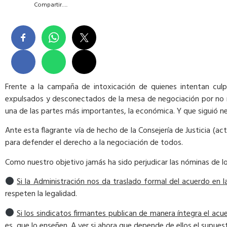
Compartir….
Frente a la campaña de intoxicación de quienes intentan culpa
expulsados y desconectados de la mesa de negociación por no ma
una de las partes más importantes, la económica. Y que siguió 
Ante esta flagrante vía de hecho de la Consejería de Justicia (a
para defender el derecho a la negociación de todos.
Como nuestro objetivo jamás ha sido perjudicar las nóminas de l
Si la Administración nos da traslado formal del acuerdo en 
respeten la legalidad.
Si los sindicatos firmantes publican de manera íntegra el ac
es, que lo enseñen. A ver si ahora que depende de ellos el supue