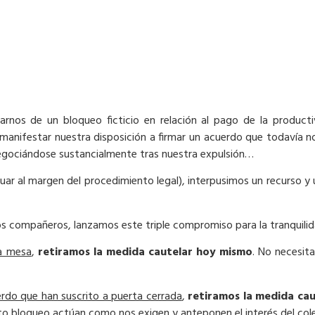
rnos de un bloqueo ficticio en relación al pago de la producti
nifestar nuestra disposición a firmar un acuerdo que todavía no
negociándose sustancialmente tras nuestra expulsión…
ctuar al margen del procedimiento legal), interpusimos un recurso 
os compañeros, lanzamos este triple compromiso para la tranquili
la mesa
,
retiramos la medida cautelar hoy mismo
. No necesit
uerdo que han suscrito a puerta cerrada
,
retiramos la medida ca
sto bloqueo actúan como nos exigen y anteponen el interés del cole