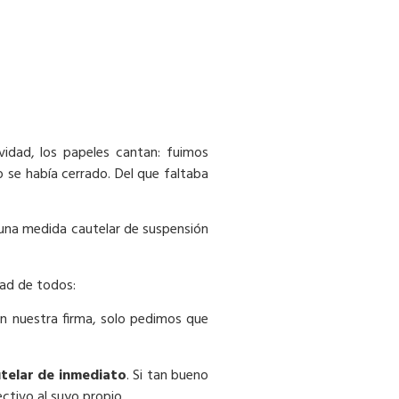
vidad, los papeles cantan: fuimos
 se había cerrado. Del que faltaba
y una medida cautelar de suspensión
dad de todos:
an nuestra firma, solo pedimos que
utelar de inmediato
. Si tan bueno
ctivo al suyo propio.