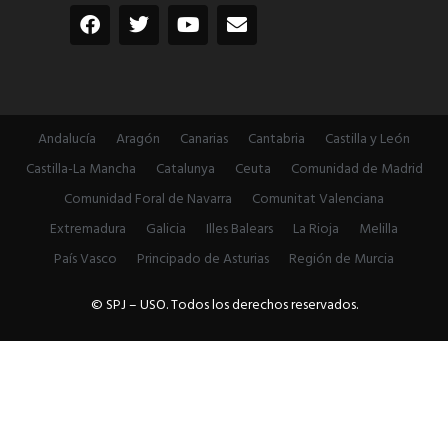
Andalucía
Aragón
Canarias
Cantabria
Castilla y León
Castilla-La Mancha
Catalunya
Ceuta
Comunidad de Madrid
Comunidad Foral de Navarra
Comunitat Valenciana
Extremadura
Galicia
Illes Balears
La Rioja
Melilla
País Vasco
Principado de Asturias
Región de Murcia
© SPJ – USO. Todos los derechos reservados.