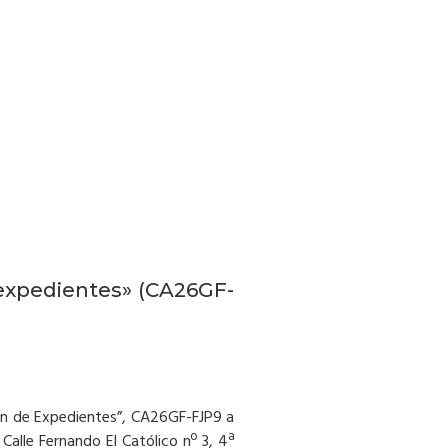
 expedientes» (CA26GF-
ción de Expedientes”, CA26GF-FJP9 a
Calle Fernando El Católico nº 3, 4ª