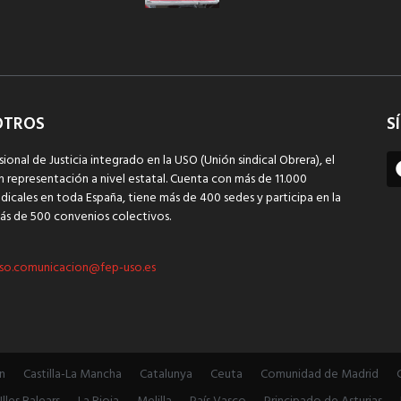
OTROS
S
sional de Justicia integrado en la USO (Unión sindical Obrera), el
n representación a nivel estatal. Cuenta con más de 11.000
dicales en toda España, tiene más de 400 sedes y participa en la
ás de 500 convenios colectivos.
so.comunicacion@fep-uso.es
n
Castilla-La Mancha
Catalunya
Ceuta
Comunidad de Madrid