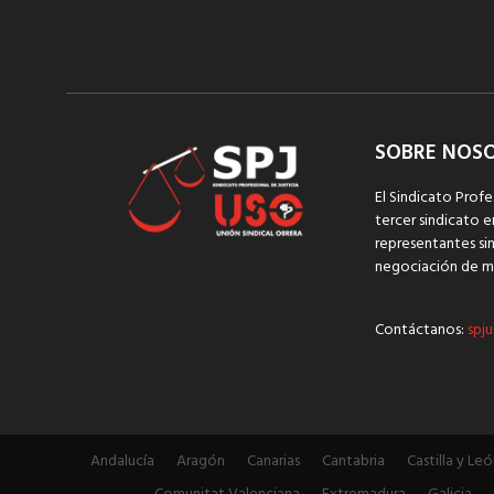
SOBRE NOS
El Sindicato Profe
tercer sindicato e
representantes sin
negociación de m
Contáctanos:
spju
Andalucía
Aragón
Canarias
Cantabria
Castilla y Leó