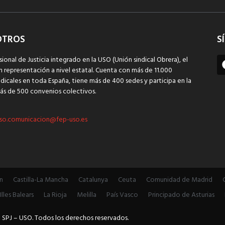
OTROS
S
sional de Justicia integrado en la USO (Unión sindical Obrera), el
n representación a nivel estatal. Cuenta con más de 11.000
dicales en toda España, tiene más de 400 sedes y participa en la
ás de 500 convenios colectivos.
so.comunicacion@fep-uso.es
n
Castilla-La Mancha
Catalunya
Ceuta
Comunidad de Madrid
Illes Balears
La Rioja
Melilla
País Vasco
Principado de Asturias
 SPJ – USO. Todos los derechos reservados.