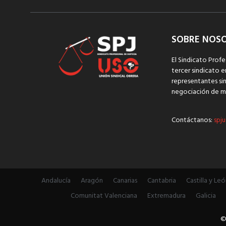
SOBRE NOS
El Sindicato Profe
tercer sindicato e
representantes sin
negociación de m
Contáctanos:
spju
Andalucía
Aragón
Canarias
Cantabria
Castilla y Leó
Comunitat Valenciana
Extremadura
Galicia
©