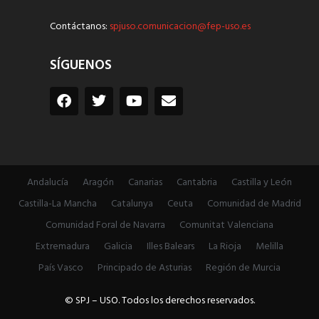
Contáctanos:
spjuso.comunicacion@fep-uso.es
SÍGUENOS
Andalucía
Aragón
Canarias
Cantabria
Castilla y León
Castilla-La Mancha
Catalunya
Ceuta
Comunidad de Madrid
Comunidad Foral de Navarra
Comunitat Valenciana
Extremadura
Galicia
Illes Balears
La Rioja
Melilla
País Vasco
Principado de Asturias
Región de Murcia
© SPJ – USO. Todos los derechos reservados.