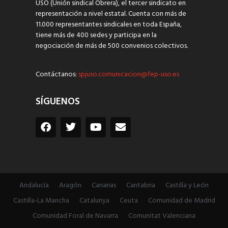
USO (Unión sindical Obrera), el tercer sindicato en
representación a nivel estatal. Cuenta con más de
11.000 representantes sindicales en toda España,
tiene más de 400 sedes y participa en la
negociación de más de 500 convenios colectivos.
Contáctanos:
spjuso.comunicacion@fep-uso.es
SÍGUENOS
Andalucía
Aragón
Canarias
Cantabria
Castilla y León
Castilla-La Mancha
Catalunya
Ceuta
Comunidad de Madrid
Comunidad Foral de Navarra
Comunitat Valenciana