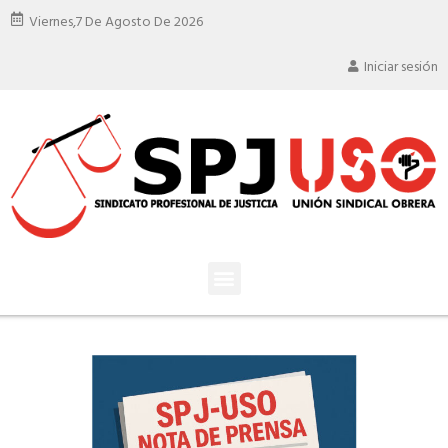
Viernes,
7 De Agosto De 2026
Iniciar sesión