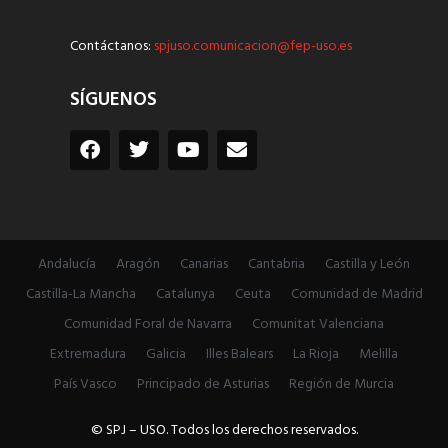
Contáctanos:
spjuso.comunicacion@fep-uso.es
SÍGUENOS
Andalucía
Aragón
Canarias
Cantabria
Castilla y León
Castilla-La Mancha
Catalunya
Ceuta
Comunidad de Madrid
Comunidad Foral de Navarra
Comunitat Valenciana
Extremadura
Galicia
Illes Balears
La Rioja
Melilla
País Vasco
Principado de Asturias
Región de Murcia
© SPJ – USO. Todos los derechos reservados.