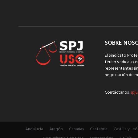
SOBRE NOS
El Sindicato Profe
tercer sindicato e
representantes sin
negociación de m
Contáctanos:
spju
Andalucía
Aragón
Canarias
Cantabria
Castilla y Leó