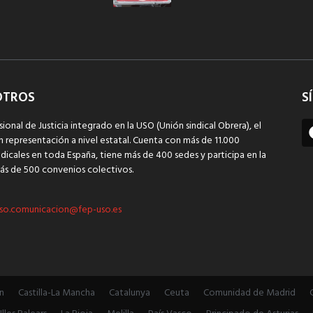
OTROS
S
sional de Justicia integrado en la USO (Unión sindical Obrera), el
n representación a nivel estatal. Cuenta con más de 11.000
dicales en toda España, tiene más de 400 sedes y participa en la
ás de 500 convenios colectivos.
so.comunicacion@fep-uso.es
n
Castilla-La Mancha
Catalunya
Ceuta
Comunidad de Madrid