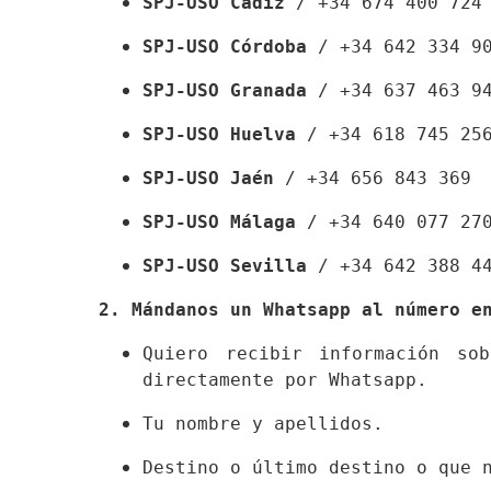
SPJ-USO Cádiz
 / +34 674 400 724
SPJ-USO Córdoba
 / +34 642 334 9
SPJ-USO Granada
 / +34 637 463 9
SPJ-USO Huelva
 / +34 618 745 25
SPJ-USO Jaén
 / +34 656 843 369 
SPJ-USO Málaga
 / +34 640 077 27
SPJ-USO Sevilla
 / +34 642 388 4
2. Mándanos un Whatsapp al número e
Quiero recibir información so
directamente por Whatsapp.
Tu nombre y apellidos.