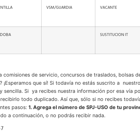
ONTILLA
VSM/GUARDIA
VACANTE
ÓRDOBA
SUSTITUCION IT
 a comisiones de servicio, concursos de traslados, bolsas d
?
¡Esperamos que sí! Si todavía no estás suscrito a nuestro 
ncilla. Si ya recibes nuestra información por esa vía por 
ecibirlo todo duplicado. Así que, sólo si no recibes todav
entes pasos:
1. Agrega el número de SPJ-USO de tu provin
ado a continuación, o no podrás recibir nada.
67 