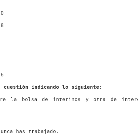
 
00 
48 
6 
0 
46 
n cuestión indicando lo siguiente:
bre la bolsa de interinos y otra de interé