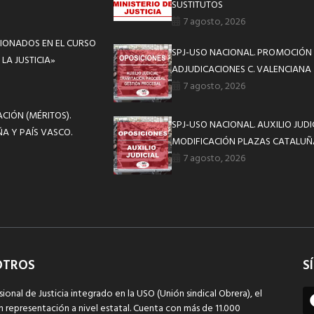
SUSTITUTOS
7 agosto, 2026
CIONADOS EN EL CURSO
SPJ-USO NACIONAL. PROMOCIÓN 
LA JUSTICIA»
ADJUDICACIONES C. VALENCIANA
7 agosto, 2026
ACIÓN (MÉRITOS).
SPJ-USO NACIONAL. AUXILIO JUD
A Y PAÍS VASCO.
MODIFICACIÓN PLAZAS CATALUÑ
7 agosto, 2026
OTROS
S
sional de Justicia integrado en la USO (Unión sindical Obrera), el
n representación a nivel estatal. Cuenta con más de 11.000