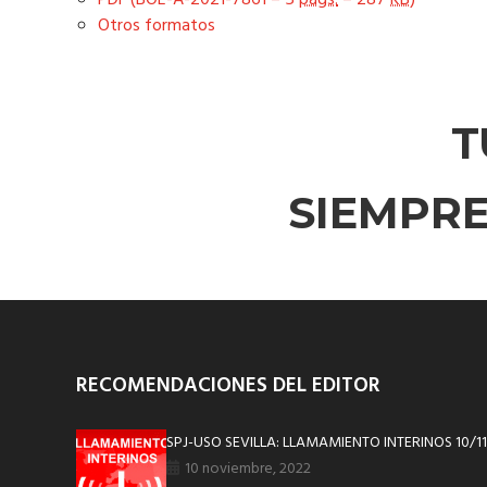
PDF (BOE-A-2021-7861 – 5
págs.
– 287
KB
)
Otros formatos
T
SIEMPR
RECOMENDACIONES DEL EDITOR
SPJ-USO SEVILLA: LLAMAMIENTO INTERINOS 10/11/22
10 noviembre, 2022