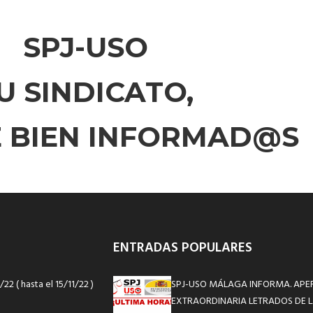
SPJ-USO
U SINDICATO,
E BIEN INFORMAD@S
ENTRADAS POPULARES
 ( hasta el 15/11/22 )
SPJ-USO MÁLAGA INFORMA. APE
EXTRAORDINARIA LETRADOS DE L