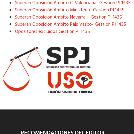
Superan Oposición Ambito C. Valenciana- Gestion PI 1435
Superan Oposición Ambito Ministerio- Gestion PI 1435
Superan Oposición Ambito Navarra – Gestion PI 1435
Superan Oposición Ambito Pais Vasco- Gestion PI 1435
Opositores excluidos Gestión PI 1435
RECOMENDACIONES DEL EDITOR