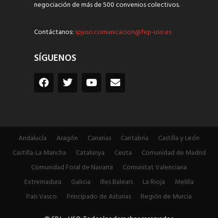
negociación de más de 500 convenios colectivos.
Contáctanos:
spjuso.comunicacion@fep-uso.es
SÍGUENOS
Andalucía
Aragón
Canarias
Cantabria
Castilla y León
Castilla-La Mancha
Catalunya
Ceuta
Comunidad de Madrid
Comunidad Foral de Navarra
Comunitat Valenciana
Extremadura
Galicia
Illes Balears
La Rioja
Melilla
País Vasco
Principado de Asturias
Región de Murcia