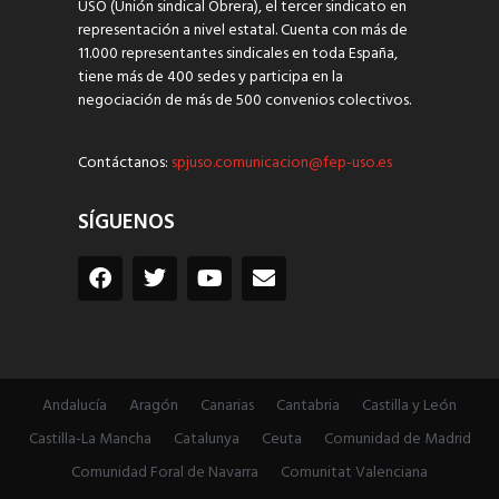
USO (Unión sindical Obrera), el tercer sindicato en
representación a nivel estatal. Cuenta con más de
11.000 representantes sindicales en toda España,
tiene más de 400 sedes y participa en la
negociación de más de 500 convenios colectivos.
Contáctanos:
spjuso.comunicacion@fep-uso.es
SÍGUENOS
Andalucía
Aragón
Canarias
Cantabria
Castilla y León
Castilla-La Mancha
Catalunya
Ceuta
Comunidad de Madrid
Comunidad Foral de Navarra
Comunitat Valenciana