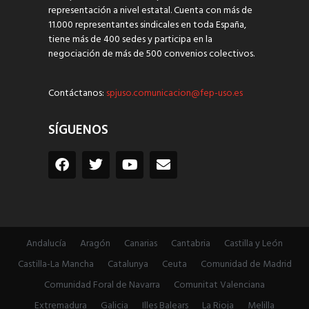
representación a nivel estatal. Cuenta con más de
11.000 representantes sindicales en toda España,
tiene más de 400 sedes y participa en la
negociación de más de 500 convenios colectivos.
Contáctanos:
spjuso.comunicacion@fep-uso.es
SÍGUENOS
Andalucía
Aragón
Canarias
Cantabria
Castilla y León
Castilla-La Mancha
Catalunya
Ceuta
Comunidad de Madrid
Comunidad Foral de Navarra
Comunitat Valenciana
Extremadura
Galicia
Illes Balears
La Rioja
Melilla