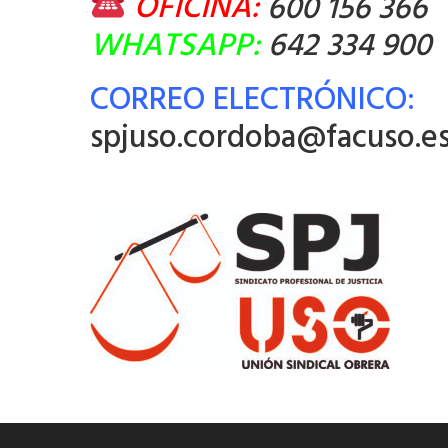
OFICINA:
600 156 366
WHATSAPP:
642 334 900
CORREO ELECTRÓNICO:
spjuso.cordoba@facuso.e