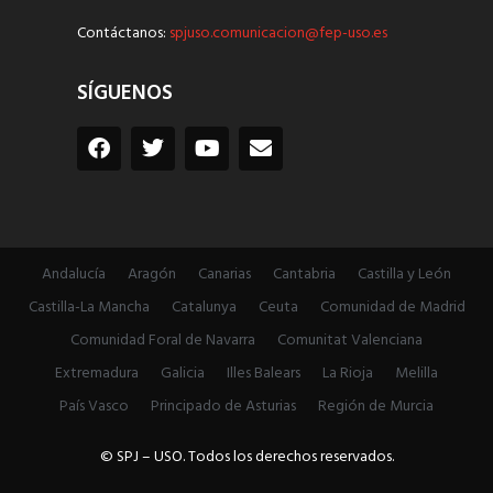
Contáctanos:
spjuso.comunicacion@fep-uso.es
SÍGUENOS
Andalucía
Aragón
Canarias
Cantabria
Castilla y León
Castilla-La Mancha
Catalunya
Ceuta
Comunidad de Madrid
Comunidad Foral de Navarra
Comunitat Valenciana
Extremadura
Galicia
Illes Balears
La Rioja
Melilla
País Vasco
Principado de Asturias
Región de Murcia
© SPJ – USO. Todos los derechos reservados.