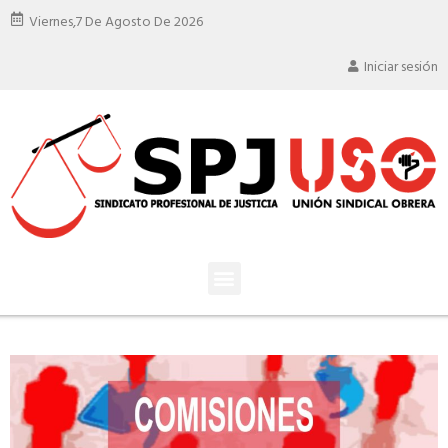
Viernes,
7 De Agosto De 2026
Iniciar sesión