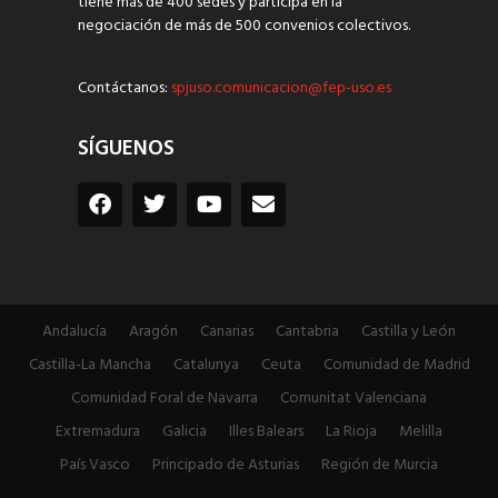
tiene más de 400 sedes y participa en la
negociación de más de 500 convenios colectivos.
Contáctanos:
spjuso.comunicacion@fep-uso.es
SÍGUENOS
Andalucía
Aragón
Canarias
Cantabria
Castilla y León
Castilla-La Mancha
Catalunya
Ceuta
Comunidad de Madrid
Comunidad Foral de Navarra
Comunitat Valenciana
Extremadura
Galicia
Illes Balears
La Rioja
Melilla
País Vasco
Principado de Asturias
Región de Murcia