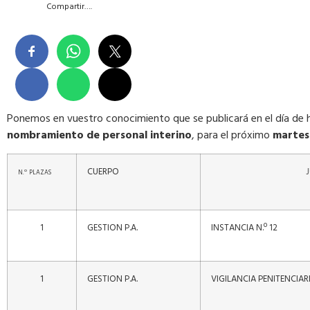
Compartir….
Ponemos en vuestro conocimiento que se publicará en el día de 
nombramiento de personal interino
, para el próximo
martes 
CUERPO
N.º
PLAZAS
1
GESTION P.A.
INSTANCIA N.º 12
1
GESTION P.A.
VIGILANCIA PENITENCIAR