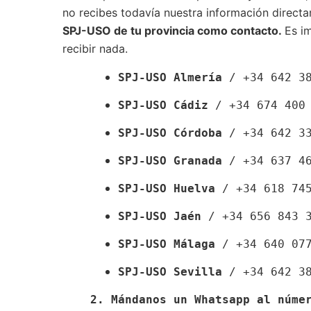
no recibes todavía nuestra información directa
SPJ-USO de tu provincia como contacto.
Es i
recibir nada.
SPJ-USO Almería
 / +34 642 3
SPJ-USO Cádiz
 / +34 674 400
SPJ-USO Córdoba
 / +34 642 3
SPJ-USO Granada
 / +34 637 4
SPJ-USO Huelva
 / +34 618 74
SPJ-USO Jaén
 / +34 656 843 
SPJ-USO Málaga
 / +34 640 07
SPJ-USO Sevilla
 / +34 642 3
2. Mándanos un Whatsapp al núme