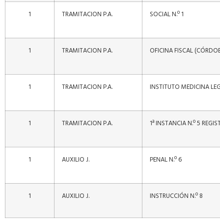
1
TRAMITACION P.A.
SOCIAL N.º 1
1
TRAMITACION P.A.
OFICINA FISCAL (CÓRDO
1
TRAMITACION P.A.
INSTITUTO MEDICINA LE
1
TRAMITACION P.A.
1ª INSTANCIA N.º 5 REGIS
1
AUXILIO J.
PENAL N.º 6
1
AUXILIO J.
INSTRUCCIÓN N.º 8