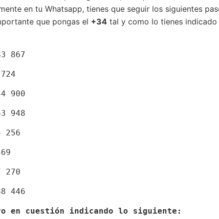
mente en tu Whatsapp, tienes que seguir los siguientes pa
mportante que pongas el
+34
tal y como lo tienes indicado
83 867 
 724 
34 900 
63 948 
5 256 
369 
7 270 
88 446 
ro en cuestión indicando lo siguiente: