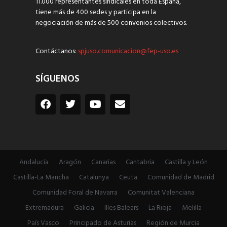
11.000 representantes sindicales en toda España,
tiene más de 400 sedes y participa en la
negociación de más de 500 convenios colectivos.
Contáctanos:
spjuso.comunicacion@fep-uso.es
SÍGUENOS
Andalucía
Aragón
Canarias
Cantabria
Castilla y León
Castilla-La Mancha
Catalunya
Ceuta
Comunidad de Madrid
Comunidad Foral de Navarra
Comunitat Valenciana
Extremadura
Galicia
Illes Balears
La Rioja
Melilla
País Vasco
Principado de Asturias
Región de Murcia