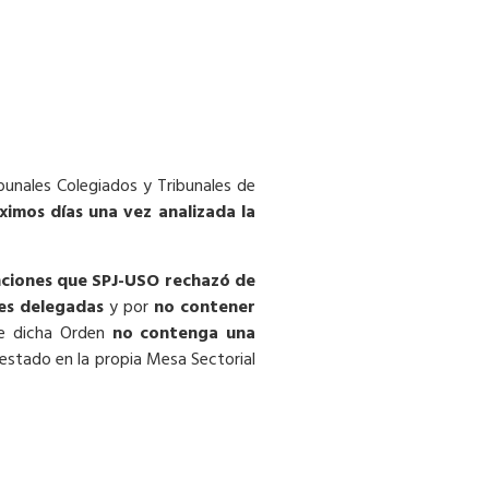
bunales Colegiados y Tribunales de
ximos días una vez analizada la
ciones que
SPJ-USO r
echazó de
es delegadas
y por
no contener
ue dicha Orden
no contenga una
estado en la propia Mesa Sectorial