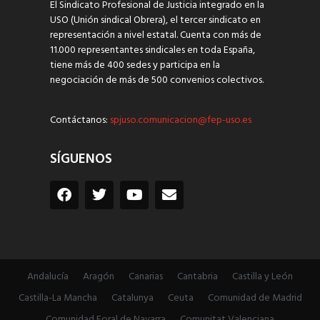
El Sindicato Profesional de Justicia integrado en la
USO (Unión sindical Obrera), el tercer sindicato en
representación a nivel estatal. Cuenta con más de
11.000 representantes sindicales en toda España,
tiene más de 400 sedes y participa en la
negociación de más de 500 convenios colectivos.
Contáctanos:
spjuso.comunicacion@fep-uso.es
SÍGUENOS
Andalucía
Aragón
Canarias
Cantabria
Castilla y León
Castilla-La Mancha
Catalunya
Ceuta
Comunidad de Madrid
Comunidad Foral de Navarra
Comunitat Valenciana