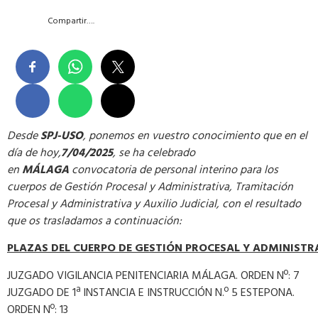
Compartir….
Desde
SPJ-USO
, ponemos en vuestro conocimiento que en el
día de hoy,
7/04/2025
, se ha celebrado
en
MÁLAGA
convocatoria de personal interino para los
cuerpos de Gestión Procesal y Administrativa, Tramitación
Procesal y Administrativa y Auxilio Judicial, con el resultado
que os trasladamos a continuación:
PLAZAS
DEL
CUERPO
DE
GESTIÓN
PROCESAL
Y
A
DMINISTR
JUZGADO VIGILANCIA PENITENCIARIA MÁLAGA. ORDEN Nº: 7
JUZGADO DE 1ª INSTANCIA E INSTRUCCIÓN N.º 5 ESTEPONA.
ORDEN Nº: 13