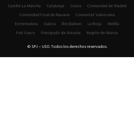
Castilla-La Mancha
Catalunya
Ceuta
Comunidad de Madrid
Comunidad Foral de Navarra
Comunitat Valenciana
Extremadura
Galicia
Illes Balears
La Rioja
Melilla
País Vasco
Principado de Asturias
Región de Murcia
© SPJ – USO. Todos los derechos reservados.