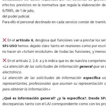
efectos previstos en la normativa que regula la elaboración de l
6/1985, de 1 de julio,
del poder judicial.
Para ello el personal destinado en cada servicio común de tramita
En el
artículo 6
, desglosa qué funciones van a prestar los s
SPJ-USO
hemos dejado claro tanto en reuniones como por escrito 
no hacer un «totum revolutum» de todas las funciones, y menos aún
En el artículo 2. 2.4. a y b indica que es de nuestra competenci
«La atención de las solicitudes de información
general
que se r
electrónico.
La atención de las solicitudes de información
específica
sob
representantes, profesionales que asuman su representación o
para obtener la información.»
¿
Qué es información general? ¿y la específica?. Desde S
discrepancias tanto con el LAJ correspondiente como con los pr