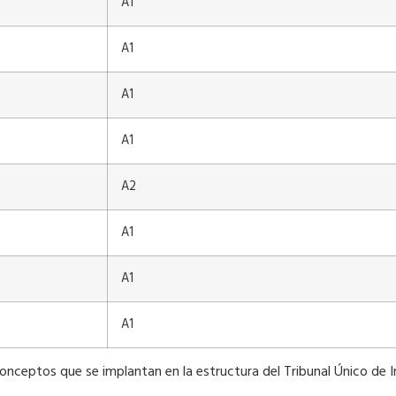
A1
A1
A1
A1
A2
A1
A1
A1
nceptos que se implantan en la estructura del Tribunal Único de I