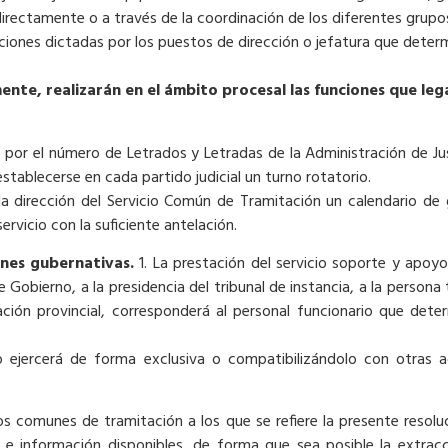
directamente o a través de la coordinación de los diferentes grupo
cciones dictadas por los puestos de dirección o jefatura que deter
mente, realizarán en el ámbito procesal las funciones que le
do por el número de Letrados y Letradas de la Administración de Jus
stablecerse en cada partido judicial un turno rotatorio.
la dirección del Servicio Común de Tramitación un calendario de g
rvicio con la suficiente antelación.
ones gubernativas.
1. La prestación del servicio soporte y apoy
e Gobierno, a la presidencia del tribunal de instancia, a la persona 
nación provincial, corresponderá al personal funcionario que dete
lo ejercerá de forma exclusiva o compatibilizándolo con otras 
ios comunes de tramitación a los que se refiere la presente resol
n e información disponibles, de forma que sea posible la extra