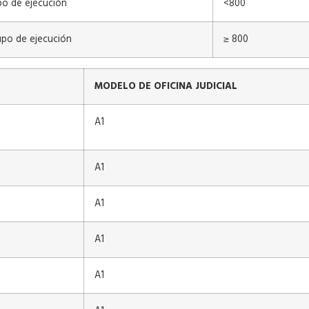
po de ejecución
<800
po de ejecución
≥ 800
MODELO DE OFICINA JUDICIAL
A1
A1
A1
A1
A1