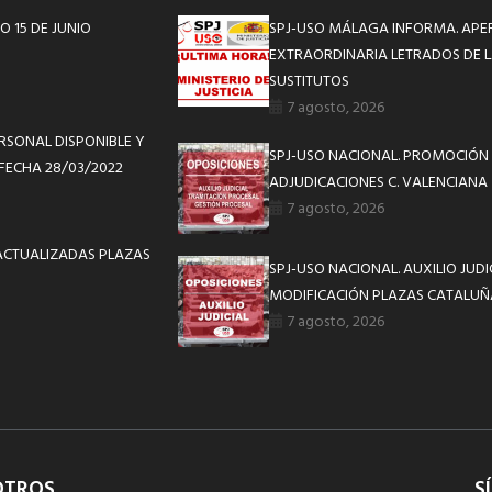
O 15 DE JUNIO
SPJ-USO MÁLAGA INFORMA. APE
EXTRAORDINARIA LETRADOS DE L
SUSTITUTOS
7 agosto, 2026
RSONAL DISPONIBLE Y
SPJ-USO NACIONAL. PROMOCIÓN 
 FECHA 28/03/2022
ADJUDICACIONES C. VALENCIANA
7 agosto, 2026
. ACTUALIZADAS PLAZAS
SPJ-USO NACIONAL. AUXILIO JUD
MODIFICACIÓN PLAZAS CATALUÑ
7 agosto, 2026
OTROS
S