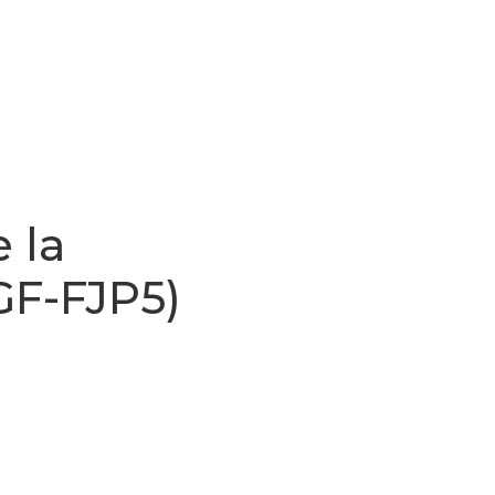
 la
5GF-FJP5)